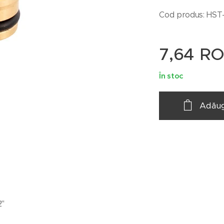
Cod produs: HST
7,64
RO
În stoc
Adăug
2"