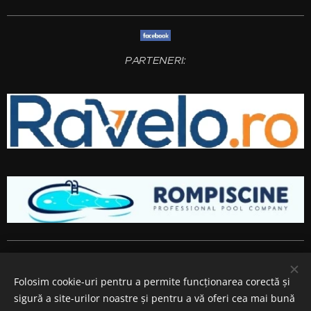
PARTENERI:
Amenajari gradini si spatii verzi
Bucuresti
,
Ilfov
,
Giurgiu
,
Arges
,
Prahova
, Brasov,
Constanta
,
Dambovita
,
Calarasi
,
Buzau
,
Folosim cookie-uri pentru a permite funcționarea corectă și
Ialomita si
Teleorman
.
sigură a site-urilor noastre și pentru a vă oferi cea mai bună
Cookie-uri