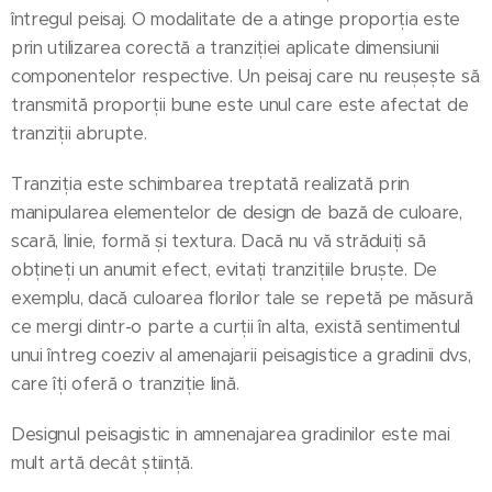
întregul peisaj. O modalitate de a atinge proporția este
prin utilizarea corectă a tranziției aplicate dimensiunii
componentelor respective. Un peisaj care nu reușește să
transmită proporții bune este unul care este afectat de
tranziții abrupte.
Tranziția este schimbarea treptată realizată prin
manipularea elementelor de design de bază de culoare,
scară, linie, formă și textura. Dacă nu vă străduiți să
obțineți un anumit efect, evitați tranzițiile bruște. De
exemplu, dacă culoarea florilor tale se repetă pe măsură
ce mergi dintr-o parte a curții în alta, există sentimentul
unui întreg coeziv al amenajarii peisagistice a gradinii dvs,
care îți oferă o tranziție lină.
Designul peisagistic in amnenajarea gradinilor este mai
mult artă decât știință.