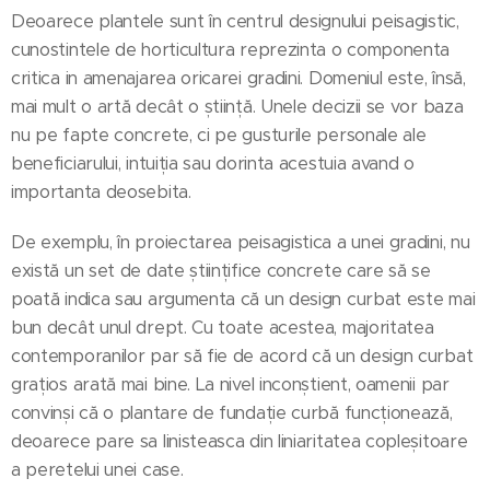
Deoarece plantele sunt în centrul designului peisagistic,
cunostintele de horticultura reprezinta o componenta
critica in amenajarea oricarei gradini. Domeniul este, însă,
mai mult o artă decât o știință. Unele decizii se vor baza
nu pe fapte concrete, ci pe gusturile personale ale
beneficiarului, intuiția sau dorinta acestuia avand o
importanta deosebita.
De exemplu, în proiectarea peisagistica a unei gradini, nu
există un set de date științifice concrete care să se
poată indica sau argumenta că un design curbat este mai
bun decât unul drept. Cu toate acestea, majoritatea
contemporanilor par să fie de acord că un design curbat
grațios arată mai bine. La nivel inconștient, oamenii par
convinși că o plantare de fundație curbă funcționează,
deoarece pare sa linisteasca din liniaritatea copleșitoare
a peretelui unei case.