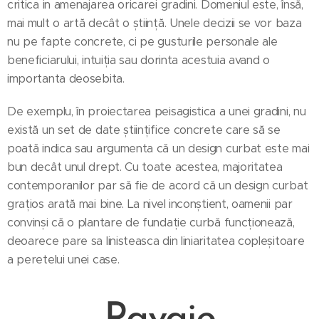
critica in amenajarea oricarei gradini. Domeniul este, însă,
mai mult o artă decât o știință. Unele decizii se vor baza
nu pe fapte concrete, ci pe gusturile personale ale
beneficiarului, intuiția sau dorinta acestuia avand o
importanta deosebita.
De exemplu, în proiectarea peisagistica a unei gradini, nu
există un set de date științifice concrete care să se
poată indica sau argumenta că un design curbat este mai
bun decât unul drept. Cu toate acestea, majoritatea
contemporanilor par să fie de acord că un design curbat
grațios arată mai bine. La nivel inconștient, oamenii par
convinși că o plantare de fundație curbă funcționează,
deoarece pare sa linisteasca din liniaritatea copleșitoare
a peretelui unei case.