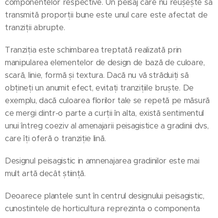
componentelor respective. Un peisaj care nu reușește să
transmită proporții bune este unul care este afectat de
tranziții abrupte.
Tranziția este schimbarea treptată realizată prin
manipularea elementelor de design de bază de culoare,
scară, linie, formă și textura. Dacă nu vă străduiți să
obțineți un anumit efect, evitați tranzițiile bruște. De
exemplu, dacă culoarea florilor tale se repetă pe măsură
ce mergi dintr-o parte a curții în alta, există sentimentul
unui întreg coeziv al amenajarii peisagistice a gradinii dvs,
care îți oferă o tranziție lină.
Designul peisagistic in amnenajarea gradinilor este mai
mult artă decât știință.
Deoarece plantele sunt în centrul designului peisagistic,
cunostintele de horticultura reprezinta o componenta