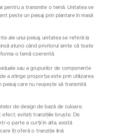
nii pentru a transmite o temă. Unitatea se
ent peste un peisaj prin plantare în masă
e ale unui peisaj, unitatea se referă la
insă atunci când privitorul simte că toate
a forma o temă coerentă.
ividuale sau a grupurilor de componente
 de a atinge proporția este prin utilizarea
n peisaj care nu reușește să transmită
ntelor de design de bază de culoare,
 efect, evitați tranzițiile bruște. De
-o parte a curții în alta, există
are îți oferă o tranziție lină.