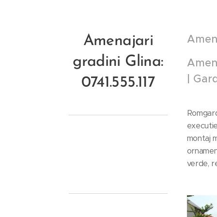
Amena
Amenajari
gradini Glina:
Amenaj
| Gar
0741.555.117
Romgarde
executie
montaj m
ornament
verde, r