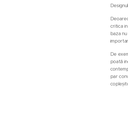
Designul
Deoarece
critica 
baza nu 
importa
De exemp
poată in
contempo
par conv
copleșit