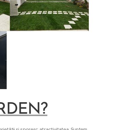
RDEN?
ietății și sporesc atractivitatea. Suntem