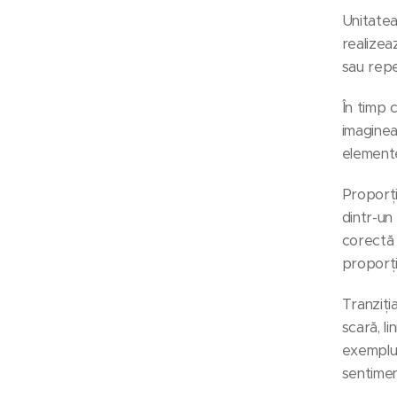
Unitatea
realizea
sau repe
În timp 
imaginea
elemente
Proporți
dintr-un
corectă 
proporți
Tranziți
scară, li
exemplu,
sentiment