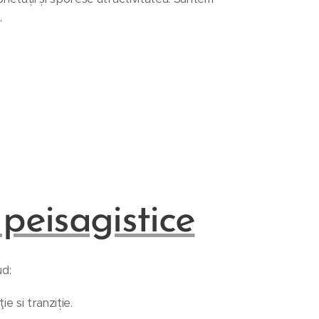
.
peisagistice
ud:
e si tranziție.