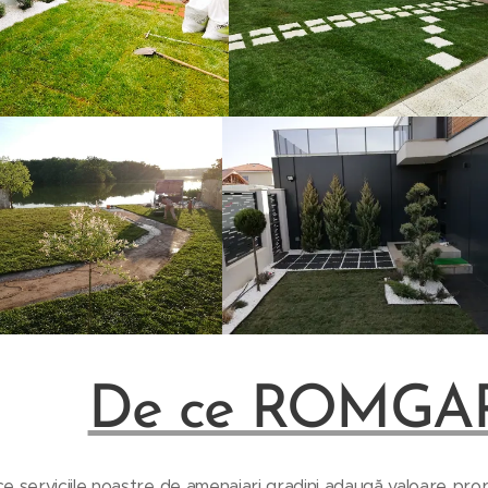
De ce ROMGA
 serviciile noastre de amenajari gradini adaugă valoare propr