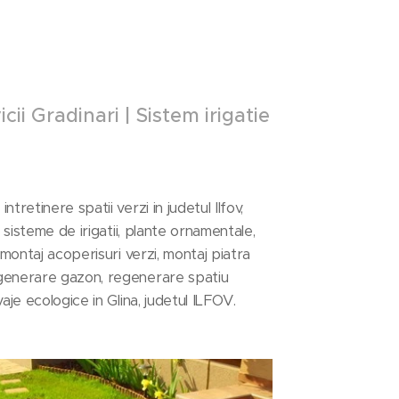
cii Gradinari | Sistem irigatie
tretinere spatii verzi in judetul Ilfov,
 sisteme de irigatii, plante ornamentale,
 montaj acoperisuri verzi, montaj piatra
regenerare gazon, regenerare spatiu
aje ecologice in Glina, judetul ILFOV.