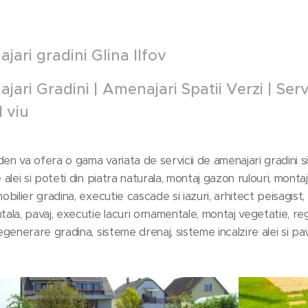
jari gradini Glina
Ilfov
ari Gradini | Amenajari Spatii Verzi | Servi
d viu
n va ofera o gama variata de servicii de amenajari gradini si in
 alei si poteti din piatra naturala, montaj gazon rulouri, montaj
obilier gradina, executie cascade si iazuri, arhitect peisagist,
ala, pavaj, executie lacuri ornamentale, montaj vegetatie, 
egenerare gradina, sisteme drenaj, sisteme incalzire alei si pav