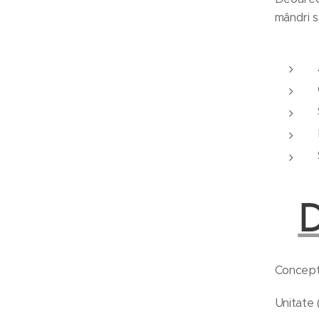
mândri s
D
Concepte
Unitate 