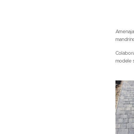
Amenajar
mandrind
Colabora
modele s