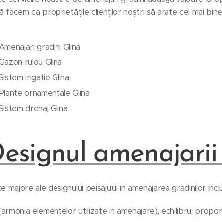
ă facem ca proprietățile clienților noștri să arate cel mai bine
Amenajari gradini Glina
Gazon rulou Glina
Sistem irigatie Glina
Plante ornamentale Glina
Sistem drenaj Glina
esignul amenajarii 
 majore ale designului peisajului in amenajarea gradinilor incl
(armonia elementelor utilizate in amenajare), echilibru, proporţi