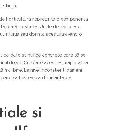
 știință.
e de horticultura reprezinta o componenta
rtă decât o știință. Unele decizii se vor
i, intuiția sau dorinta acestuia avand o
et de date științifice concrete care să se
nul drept. Cu toate acestea, majoritatea
mai bine. La nivel inconștient, oamenii
re sa linisteasca din liniaritatea
iale si