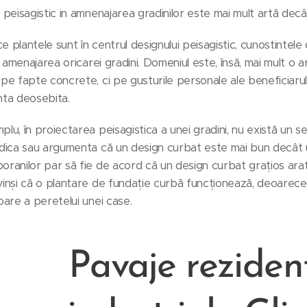
 peisagistic in amnenajarea gradinilor este mai mult artă decât
 plantele sunt în centrul designului peisagistic, cunostintel
in amenajarea oricarei gradini. Domeniul este, însă, mai mult o a
pe fapte concrete, ci pe gusturile personale ale beneficiarulu
nta deosebita.
lu, în proiectarea peisagistica a unei gradini, nu există un s
dica sau argumenta că un design curbat este mai bun decât u
ranilor par să fie de acord că un design curbat grațios arată 
inși că o plantare de fundație curbă funcționează, deoarece pa
oare a peretelui unei case.
Pavaje rezident