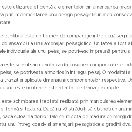
 este utilizarea eficientă a elementelor din amenajarea gradi
ză prin implementarea unui design peisagistic în mod consecv
tare.
ce echilibrul este un termen de comparație între două segment
 de ansamblu a unui amenajari peisagistice. Unitatea a fost at
le individuale ale unui peisaj se potrivesc împreună pentru 
a este sensul sau cerința ca dimensiunea componentelor ind
 peisaj se potrivește armonios în întregul peisaj. O modalitate
a tranziției aplicate dimensiunii componentelor respective. U
i bune este unul care este afectat de tranziții abrupte.
a este schimbarea treptată realizată prin manipularea eleme
nie, formă și textura. Dacă nu vă străduiți să obțineți un anumit
 dacă culoarea florilor tale se repetă pe măsură ce mergi dintr
ul unui întreg coeziv al amenajarii peisagistice a gradinii dvs, c