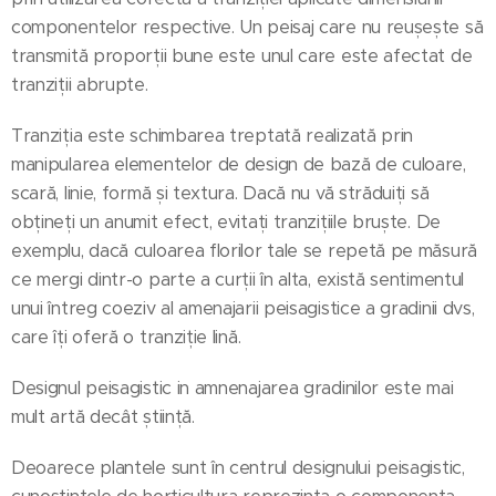
componentelor respective. Un peisaj care nu reușește să
transmită proporții bune este unul care este afectat de
tranziții abrupte.
Tranziția este schimbarea treptată realizată prin
manipularea elementelor de design de bază de culoare,
scară, linie, formă și textura. Dacă nu vă străduiți să
obțineți un anumit efect, evitați tranzițiile bruște. De
exemplu, dacă culoarea florilor tale se repetă pe măsură
ce mergi dintr-o parte a curții în alta, există sentimentul
unui întreg coeziv al amenajarii peisagistice a gradinii dvs,
care îți oferă o tranziție lină.
Designul peisagistic in amnenajarea gradinilor este mai
mult artă decât știință.
Deoarece plantele sunt în centrul designului peisagistic,