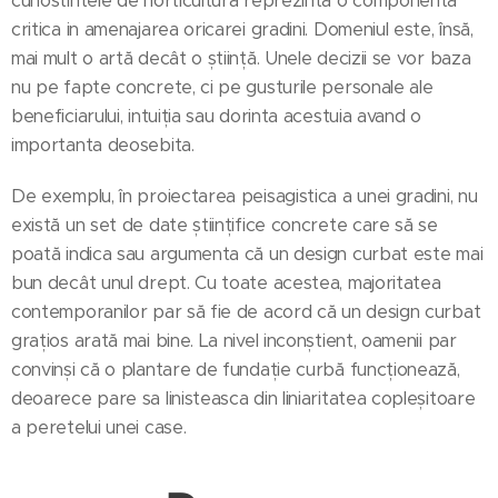
cunostintele de horticultura reprezinta o componenta
critica in amenajarea oricarei gradini. Domeniul este, însă,
mai mult o artă decât o știință. Unele decizii se vor baza
nu pe fapte concrete, ci pe gusturile personale ale
beneficiarului, intuiția sau dorinta acestuia avand o
importanta deosebita.
De exemplu, în proiectarea peisagistica a unei gradini, nu
există un set de date științifice concrete care să se
poată indica sau argumenta că un design curbat este mai
bun decât unul drept. Cu toate acestea, majoritatea
contemporanilor par să fie de acord că un design curbat
grațios arată mai bine. La nivel inconștient, oamenii par
convinși că o plantare de fundație curbă funcționează,
deoarece pare sa linisteasca din liniaritatea copleșitoare
a peretelui unei case.